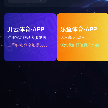
乐竞(中国)一站式服务官
Contact us
网
氟塑料衬
电话：0318-6170886
料衬里，
传真：0318-6170885
小、不内
地址：河北省深州市经济开发区博
陵东路106号
Copyright@2018 乐竞 Al
星空网页版
|
乐竟平台
|
德信平台
|
安博·体