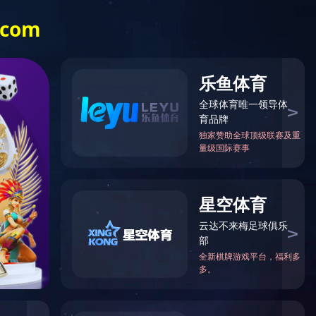
服务电话：0318-6170886 |
English
荣誉资质
新闻动态
乐竞(中国)一站式服
务官网