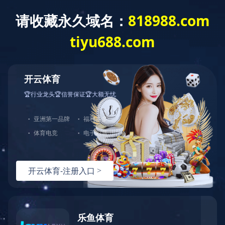
乐竞
省发改委领导来我公司调研走访...
首页
关于我们
产品中心
远征研发中心
关于我们
产品中心
公司新闻
集团文化
交通运输行业标准《桥梁支座用高分子材料
创新能力
滑板》 送审稿审查会在京召开...
集团文化
荣誉资质
研发中心
行业资讯
乐竞(中国)一
站式服务官网
荣誉资质
新闻动态
最 新
河北省科学院与远征环保科技有限公司能源
动 态