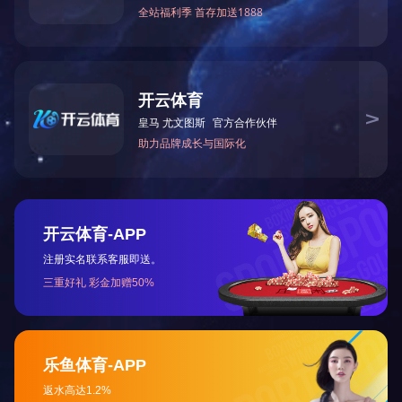
省发改委领导来我公司调研走访...
交通运输行业标准《桥梁支座用高分子材料滑板》 送审稿审查会在京召开...
河北省科学院与远征环保科技有限公司能源与环境新材料成果转化基地签约暨揭牌仪式...
消防小组训练...
氟塑料行业兴氟沙龙...
组织客户体验深州蜜桃采摘...
衡水市委书记新项目开发参观...
消防小组训练...
衡水安全局长参观...
衡水安全局长参观...
版权所有：乐竞