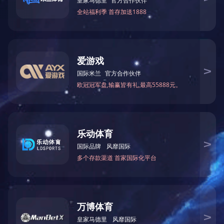
氟塑料行业兴氟沙龙...
桥梁支座纯聚四氟乙烯滑板
桥梁支座改性聚四氟乙烯滑板
汽车高压共轨密封圈
组织客户体验深州蜜桃采摘...
超高性能聚四氟乙烯滑板
桥梁支座改性超高分子量聚乙烯滑板
新闻中心
查看更多
核酸检测演练...
衡水市委书记新项目开发参观...
国庆升旗仪式...