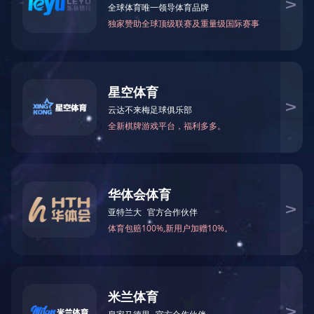
乐竞(中国)一站式服
务官网
关于我们
查看更多
乐竞(中国)一站式服
乐竞是中国塑协氟塑料专委会副理事长单位，高新技术企
务官网
业。企业注册资金5000万元，位于河北省深州经济开发区，
衡水市委书记新项目开发参观...
南邻307国道与黄石高速公路，东临深州火车站与大广高速
公路，交通便利。 多年来，企业以资本为纽带，以技术为支
撑，以氟材料开发为主线，先后投资两亿多元建设了深州市
远征氟塑料有限公司、深州市远征高分子复合材料有限公司
和河北远征环保科技有限公司，形成了一个产品互补、资源
共享，互惠互利，集产品研发、生产制造、销售服务为一体
的产业集群。 企业先后与清华大学、西安交大、上海交大...
消防小组训练...
推荐产品
查看更多