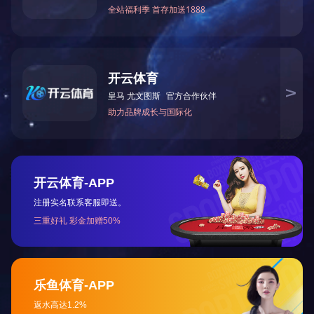
省发改委领导来我公司调研走访...
交通运输行业标准《桥梁支座用高分子材料滑板》 送审稿审查会在京召开...
河北省科学院与远征环保科技有限公司能源与环境新材料成果转化基地签约暨揭牌仪式...
氟塑料行业兴氟沙龙...
组织客户体验深州蜜桃采摘...
衡水市委书记新项目开发参观...
消防小组训练...
衡水安全局长参观...
版权所有：乐竞