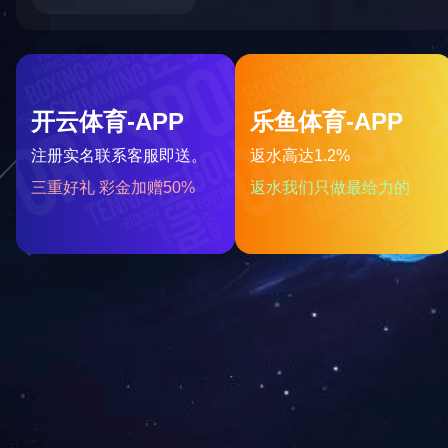
乐竞(中国)一站式服务官
Contact us
网
乐竞
电话：0318-3213331
传真：0318-6170885
E-mail：ptfe@ptfeyz.cn
桥
地址：河北省深州市经济开发区博
陵东路106号