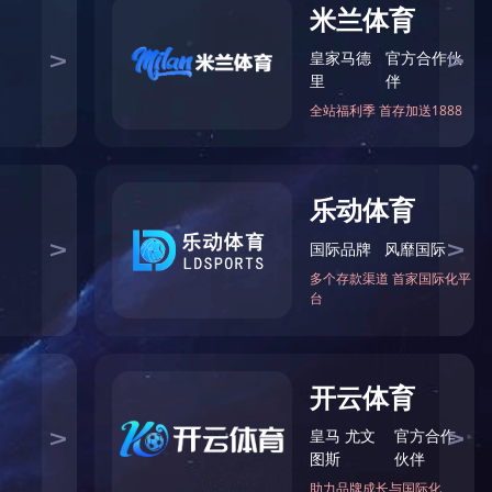
当前位置：
首页
>
产品中心
滑板
超高性能聚四氟乙烯滑板