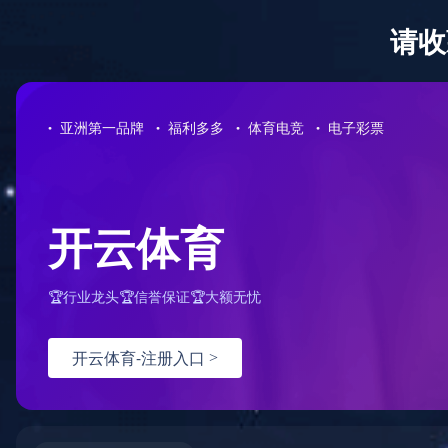
欢迎进入乐竞官方网站！
首页
关于我们
产品中心