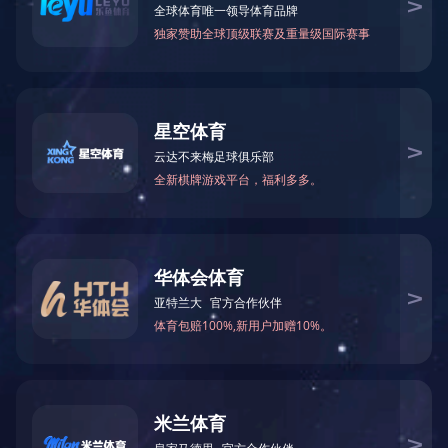
乐竞(中国)一站式服
务官网
滑板》 送审稿审查会在京召开...
关于我们
查看更多
乐竞(中国)一站式服
乐竞是中国塑协氟塑料专委会副理事长单位，高新技术企
务官网
业。企业注册资金5000万元，位于河北省深州经济开发区，
南邻307国道与黄石高速公路，东临深州火车站与大广高速
河北省科学院与远征环保科技有限公司能源
公路，交通便利。 多年来，企业以资本为纽带，以技术为支
撑，以氟材料开发为主线，先后投资两亿多元建设了深州市
与环境新材料成果转化基地签约暨揭牌仪
远征氟塑料有限公司、深州市远征高分子复合材料有限公司
和河北远征环保科技有限公司，形成了一个产品互补、资源
共享，互惠互利，集产品研发、生产制造、销售服务为一体
式...
的产业集群。 企业先后与清华大学、西安交大、上海交大...
氟塑料行业兴氟沙龙...
推荐产品
查看更多