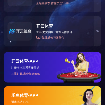
省发改委领导来我公司调研走访...
交通运输行业标准《桥梁支座用高分子材料滑板》 送审稿审查会在京召开...
河北省科学院与远征环保科技有限公司能源与环境新材料成果转化基地签约暨揭牌仪式...
衡水安全局长参观...
氟塑料行业兴氟沙龙...
组织客户体验深州蜜桃采摘...
衡水市委书记新项目开发参观...
消防小组训练...
核酸检测演练...
衡水安全局长参观...
版权所有：乐竞